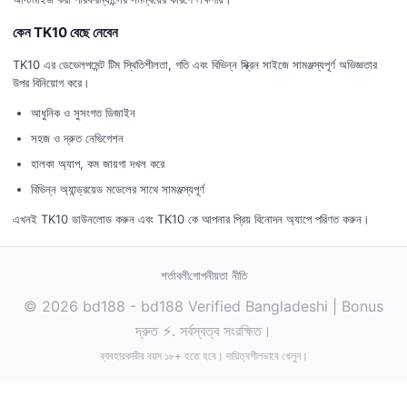
কেন TK10 বেছে নেবেন
TK10 এর ডেভেলপমেন্ট টিম স্থিতিশীলতা, গতি এবং বিভিন্ন স্ক্রিন সাইজে সামঞ্জস্যপূর্ণ অভিজ্ঞতার
উপর বিনিয়োগ করে।
আধুনিক ও সুসংগত ডিজাইন
সহজ ও দ্রুত নেভিগেশন
হালকা অ্যাপ, কম জায়গা দখল করে
বিভিন্ন অ্যান্ড্রয়েড মডেলের সাথে সামঞ্জস্যপূর্ণ
এখনই TK10 ডাউনলোড করুন এবং TK10 কে আপনার প্রিয় বিনোদন অ্যাপে পরিণত করুন।
শর্তাবলী
গোপনীয়তা নীতি
© 2026 bd188 - bd188 Verified Bangladeshi | Bonus
দ্রুত ⚡. সর্বস্বত্ব সংরক্ষিত।
ব্যবহারকারীর বয়স ১৮+ হতে হবে। দায়িত্বশীলভাবে খেলুন।