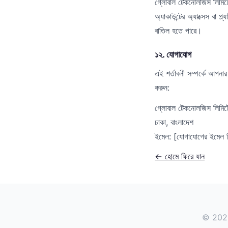
গ্লোবাল টেকনোলজিস লিমিটে
অ্যাকাউন্টের অ্যাক্সেস বা 
বাতিল হতে পারে।
১২. যোগাযোগ
এই শর্তাবলী সম্পর্কে আপন
করুন:
গ্লোবাল টেকনোলজিস লিমিট
ঢাকা, বাংলাদেশ
ইমেল: [যোগাযোগের ইমেল ঠ
← হোমে ফিরে যান
© 2026 