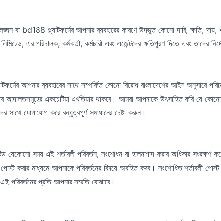
্ঘন বা bd188 প্ল্যাটফর্মের আপনার ব্যবহারের কারণে উদ্ভূত কোনো দাবি, ক্ষতি, দায়,
মিটেড, এর পরিচালক, কর্মকর্তা, কর্মচারী এবং এজেন্টদের ক্ষতিপূরণ দিতে এবং তাদের নির
্যাটফর্মের আপনার ব্যবহারের সাথে সম্পর্কিত কোনো বিরোধ বাংলাদেশের আইন অনুসারে পর
কার আদালতসমূহের একচেটিয়া এখতিয়ার থাকবে। আমরা আপনাকে উৎসাহিত করি যে কোনো 
র সাথে যোগাযোগ করে বন্ধুত্বপূর্ণ সমাধানের চেষ্টা করুন।
েড যেকোনো সময় এই শর্তাবলী পরিবর্তন, সংশোধন বা হালনাগাদ করার অধিকার সংরক্ষ
াবলী পোস্ট করার মাধ্যমে আপনাকে পরিবর্তনের বিষয়ে অবহিত করব। সংশোধিত শর্তাবলী 
হার এই পরিবর্তনের প্রতি আপনার সম্মতি বোঝাবে।