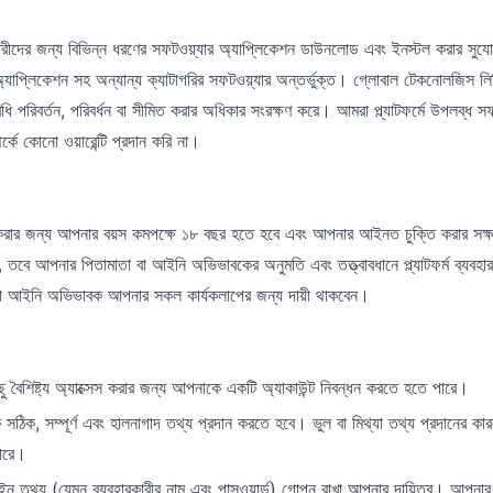
কারীদের জন্য বিভিন্ন ধরণের সফটওয়্যার অ্যাপ্লিকেশন ডাউনলোড এবং ইনস্টল করার সুয
্কিত অ্যাপ্লিকেশন সহ অন্যান্য ক্যাটাগরির সফটওয়্যার অন্তর্ভুক্ত। গ্লোবাল টেকনোলজি
পরিধি পরিবর্তন, পরিবর্ধন বা সীমিত করার অধিকার সংরক্ষণ করে। আমরা প্ল্যাটফর্মে উপলব্ধ সফট
পর্কে কোনো ওয়ারেন্টি প্রদান করি না।
ার করার জন্য আপনার বয়স কমপক্ষে ১৮ বছর হতে হবে এবং আপনার আইনত চুক্তি করার স
 তবে আপনার পিতামাতা বা আইনি অভিভাবকের অনুমতি এবং তত্ত্বাবধানে প্ল্যাটফর্ম ব্যব
 বা আইনি অভিভাবক আপনার সকল কার্যকলাপের জন্য দায়ী থাকবেন।
ছু বৈশিষ্ট্য অ্যাক্সেস করার জন্য আপনাকে একটি অ্যাকাউন্ট নিবন্ধন করতে হতে পারে।
সঠিক, সম্পূর্ণ এবং হালনাগাদ তথ্য প্রদান করতে হবে। ভুল বা মিথ্যা তথ্য প্রদানের কা
পারে।
ইন তথ্য (যেমন ব্যবহারকারীর নাম এবং পাসওয়ার্ড) গোপন রাখা আপনার দায়িত্ব। আপনার 