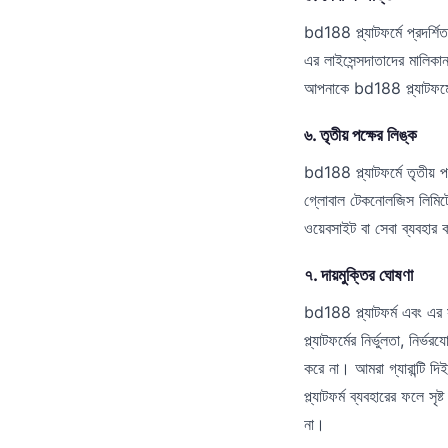
bd188 প্ল্যাটফর্মে প্রদর্শ
এর লাইসেন্সদাতাদের মালিকা
আপনাকে bd188 প্ল্যাটফর্মে
৬. তৃতীয় পক্ষের লিঙ্ক
bd188 প্ল্যাটফর্মে তৃতীয় 
গ্লোবাল টেকনোলজিস লিমিটেড 
ওয়েবসাইট বা সেবা ব্যবহা
৭. দায়মুক্তির ঘোষণা
bd188 প্ল্যাটফর্ম এবং এ
প্ল্যাটফর্মের নির্ভুলতা, নির্
করে না। আমরা গ্যারান্টি দি
প্ল্যাটফর্ম ব্যবহারের ফলে 
না।