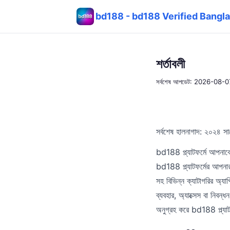
bd188 - bd188 Verified Banglad
শর্তাবলী
সর্বশেষ আপডেট: 2026-08-0
সর্বশেষ হালনাগাদ: ২০২৪ স
bd188 প্ল্যাটফর্মে আপনাকে
bd188 প্ল্যাটফর্মের আপনার 
সহ বিভিন্ন ক্যাটাগরির অ্
ব্যবহার, অ্যাক্সেস বা নিব
অনুগ্রহ করে bd188 প্ল্যাট