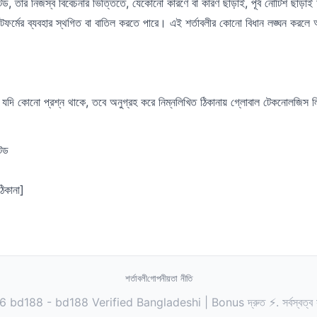
ড, তার নিজস্ব বিবেচনার ভিত্তিতে, যেকোনো কারণে বা কারণ ছাড়াই, পূর্ব নোটিশ ছা
প্ল্যাটফর্মের ব্যবহার স্থগিত বা বাতিল করতে পারে। এই শর্তাবলীর কোনো বিধান লঙ্ঘন করলে
ার যদি কোনো প্রশ্ন থাকে, তবে অনুগ্রহ করে নিম্নলিখিত ঠিকানায় গ্লোবাল টেকনোলজিস
েড
িকানা]
শর্তাবলী
গোপনীয়তা নীতি
bd188 - bd188 Verified Bangladeshi | Bonus দ্রুত ⚡. সর্বস্বত্ব স