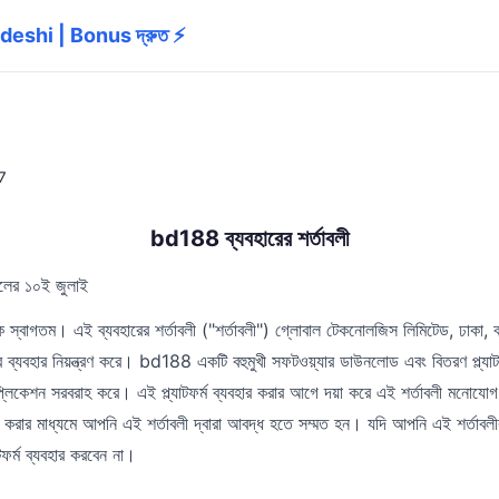
eshi | Bonus দ্রুত ⚡
7
bd188 ব্যবহারের শর্তাবলী
ালের ১০ই জুলাই
 স্বাগতম। এই ব্যবহারের শর্তাবলী ("শর্তাবলী") গ্লোবাল টেকনোলজিস লিমিটেড, ঢাকা, বা
ব্যবহার নিয়ন্ত্রণ করে। bd188 একটি বহুমুখী সফটওয়্যার ডাউনলোড এবং বিতরণ প্ল্যাটফর্ম,
যাপ্লিকেশন সরবরাহ করে। এই প্ল্যাটফর্ম ব্যবহার করার আগে দয়া করে এই শর্তাবলী মন
ন্ধন করার মাধ্যমে আপনি এই শর্তাবলী দ্বারা আবদ্ধ হতে সম্মত হন। যদি আপনি এই শর্তা
ফর্ম ব্যবহার করবেন না।