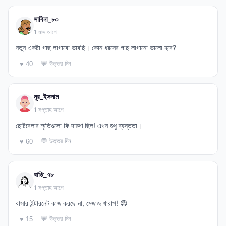
সাবিনা_৮০
1 মাস আগে
নতুন একটা গাছ লাগাবো ভাবছি। কোন ধরনের গাছ লাগানো ভালো হবে?
💬 উত্তর দিন
♥ 40
নূর_ইসলাম
1 সপ্তাহ আগে
ছোটবেলার স্মৃতিগুলো কি দারুণ ছিল! এখন শুধু ব্যস্ততা।
💬 উত্তর দিন
♥ 60
বাপ্পি_৭৮
1 সপ্তাহ আগে
বাসার ইন্টারনেট কাজ করছে না, মেজাজ খারাপ! 😡
💬 উত্তর দিন
♥ 15