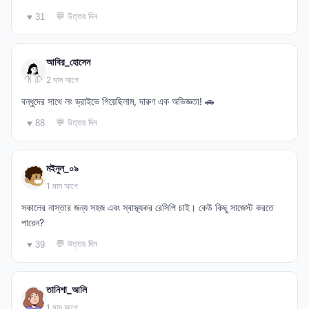
💬 উত্তর দিন
♥ 31
আবির_হোসেন
2 মাস আগে
বন্ধুদের সাথে লং ড্রাইভে গিয়েছিলাম, দারুণ এক অভিজ্ঞতা! 🚗
💬 উত্তর দিন
♥ 88
মইনুল_০৯
1 মাস আগে
সকালের নাস্তার জন্য সহজ এবং স্বাস্থ্যকর রেসিপি চাই। কেউ কিছু সাজেস্ট করতে
পারেন?
💬 উত্তর দিন
♥ 39
তানিশা_আলি
1 মাস আগে