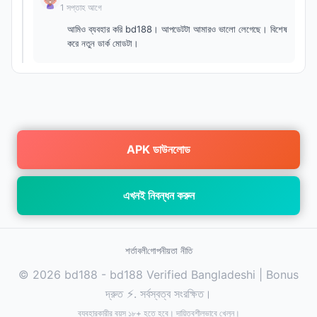
1 সপ্তাহ আগে
আমিও ব্যবহার করি bd188। আপডেটটা আমারও ভালো লেগেছে। বিশেষ
করে নতুন ডার্ক মোডটা।
APK ডাউনলোড
এখনই নিবন্ধন করুন
শর্তাবলী
গোপনীয়তা নীতি
© 2026 bd188 - bd188 Verified Bangladeshi | Bonus
দ্রুত ⚡. সর্বস্বত্ব সংরক্ষিত।
ব্যবহারকারীর বয়স ১৮+ হতে হবে। দায়িত্বশীলভাবে খেলুন।