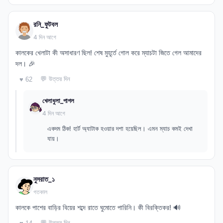
রনি_ফুটবল
4 দিন আগে
কালকের খেলাটা কী অসাধারণ ছিল! শেষ মুহূর্তে গোল করে ম্যাচটা জিতে গেল আমাদের
দল। 🎉
💬 উত্তর দিন
♥ 62
খেলাধুলা_পাগল
4 দিন আগে
একদম ঠিক! হার্ট অ্যাটাক হওয়ার দশা হয়েছিল। এমন ম্যাচ কমই দেখা
যায়।
নুসরাত_১
গতকাল
কালকে পাশের বাড়ির বিয়ের শব্দে রাতে ঘুমোতে পারিনি। কী বিরক্তিকর! 🔊
💬 উত্তর দিন