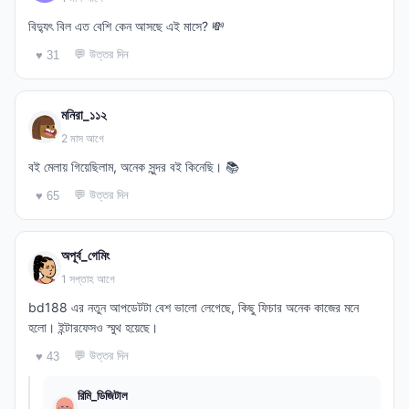
বিদ্যুৎ বিল এত বেশি কেন আসছে এই মাসে? 💸
💬 উত্তর দিন
♥ 31
মনিরা_১১২
2 মাস আগে
বই মেলায় গিয়েছিলাম, অনেক সুন্দর বই কিনেছি। 📚
💬 উত্তর দিন
♥ 65
অপূর্ব_গেমিং
1 সপ্তাহ আগে
bd188 এর নতুন আপডেটটা বেশ ভালো লেগেছে, কিছু ফিচার অনেক কাজের মনে
হলো। ইন্টারফেসও স্মুথ হয়েছে।
💬 উত্তর দিন
♥ 43
রিমি_ডিজিটাল