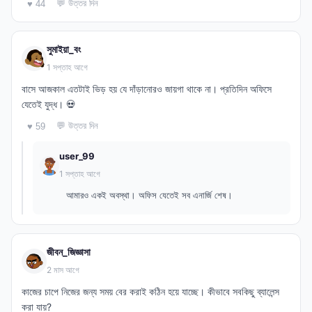
💬 উত্তর দিন
♥ 44
সুমাইয়া_বং
1 সপ্তাহ আগে
বাসে আজকাল এতটাই ভিড় হয় যে দাঁড়ানোরও জায়গা থাকে না। প্রতিদিন অফিসে
যেতেই যুদ্ধ। 💀
💬 উত্তর দিন
♥ 59
user_99
1 সপ্তাহ আগে
আমারও একই অবস্থা। অফিস যেতেই সব এনার্জি শেষ।
জীবন_জিজ্ঞাসা
2 মাস আগে
কাজের চাপে নিজের জন্য সময় বের করাই কঠিন হয়ে যাচ্ছে। কীভাবে সবকিছু ব্যালেন্স
করা যায়?