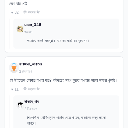
লেগে যায়।😡
💬 উত্তর দিন
♥ 32
user_345
গতকাল
আমারও একই সমস্যা। মনে হয় সার্ভারের প্রবলেম।
ফারজানা_আক্তার
2 দিন আগে
এই উইকেন্ডে কোথায় যাওয়া যায়? পরিবারের সাথে ঘুরতে যাওয়ার ভালো জায়গা খুঁজছি।
💬 উত্তর দিন
♥ 11
নাসরিন_খান
2 দিন আগে
শিশুপার্ক বা বোটানিক্যাল গার্ডেন যেতে পারেন, বাচ্চাদের জন্য ভালো
লাগবে।