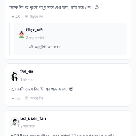
অনেক দিন পর পুরনো বন্ধুর সাথে দেখা হলো, মনটা ভরে গেল। 😊
💬 উত্তর দিন
♥ 48
ইউসুফ_আলি
2 সপ্তাহ আগে
এই অনুভূতিটা অসাধারণ!
মিনা_খান
1 মাস আগে
নতুন একটা ড্রেস কিনেছি, খুব পছন্দ হয়েছে! 😍
💬 উত্তর দিন
♥ 35
bd_user_fan
2 মাস আগে
bd188-এর নতুন গেমটা বেশ মজার লাগছে! টাইম পাস করার জন্য পারফেক্ট।