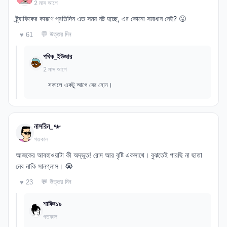
2 মাস আগে
ট্র্যাফিকের কারণে প্রতিদিন এত সময় নষ্ট হচ্ছে, এর কোনো সমাধান নেই? 😤
💬 উত্তর দিন
♥ 61
পথিক_ইউজার
2 মাস আগে
সকালে একটু আগে বের হোন।
নাসরিন_৭৮
গতকাল
আজকের আবহাওয়াটা কী অদ্ভুত! রোদ আর বৃষ্টি একসাথে। বুঝতেই পারছি না ছাতা
নেব নাকি সানগ্লাস। 😭
💬 উত্তর দিন
♥ 23
শাকিব১৯
গতকাল