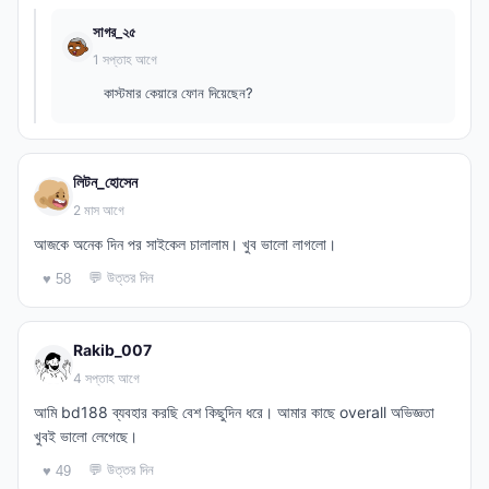
সাগর_২৫
1 সপ্তাহ আগে
কাস্টমার কেয়ারে ফোন দিয়েছেন?
লিটন_হোসেন
2 মাস আগে
আজকে অনেক দিন পর সাইকেল চালালাম। খুব ভালো লাগলো।
💬 উত্তর দিন
♥ 58
Rakib_007
4 সপ্তাহ আগে
আমি bd188 ব্যবহার করছি বেশ কিছুদিন ধরে। আমার কাছে overall অভিজ্ঞতা
খুবই ভালো লেগেছে।
💬 উত্তর দিন
♥ 49