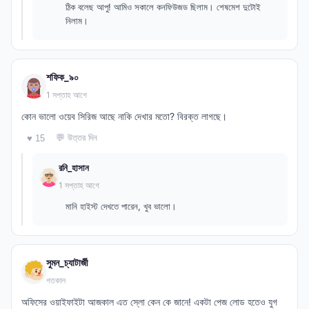
ঠিক বলেছ আপু! আমিও সকালে কনফিউজড ছিলাম। শেষমেশ দুটোই
নিলাম।
শফিক_৯০
1 সপ্তাহ আগে
কোন ভালো ওয়েব সিরিজ আছে নাকি দেখার মতো? বিরক্ত লাগছে।
💬 উত্তর দিন
♥ 15
রনি_হাসান
1 সপ্তাহ আগে
মানি হাইস্ট দেখতে পারেন, খুব ভালো।
সুমন_চ্যাটার্জী
গতকাল
অফিসের ওয়াইফাইটা আজকাল এত স্লো কেন কে জানে! একটা পেজ লোড হতেও যুগ