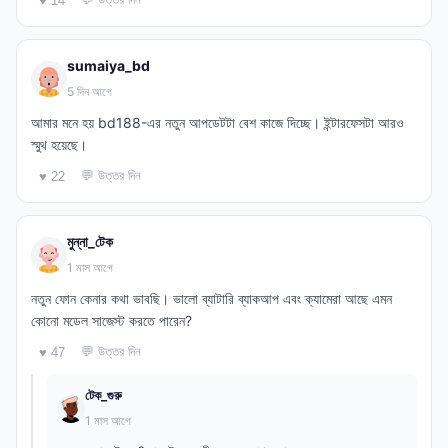
♥ 14
sumaiya_bd
5 দিন আগে
আমার মনে হয় bd188-এর নতুন আপডেটটা বেশ কাজে দিচ্ছে। ইন্টারফেসটা আরও
স্মুথ হয়েছে।
💬 উত্তর দিন
♥ 22
মুন্না_টেক
1 মাস আগে
নতুন ফোন কেনার কথা ভাবছি। ভালো ব্যাটারি ব্যাকআপ এবং ক্যামেরা আছে এমন
কোনো মডেল সাজেস্ট করতে পারেন?
💬 উত্তর দিন
♥ 47
টেক_গুরু
1 মাস আগে