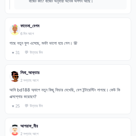
বাজেট কত? বাজেট অনুযায়ী অনেক অপশন আছে।
ফাতেমা_বেগম
6 দিন আগে
গাছে নতুন ফুল এসেছে, মনটা ভালো হয়ে গেল। 🌸
💬 উত্তর দিন
♥ 31
লিমা_আক্তার
2 সপ্তাহ আগে
আমি bd188 অ্যাপে নতুন কিছু ফিচার দেখেছি, বেশ ইন্টারেস্টিং লাগছে। কেউ কি
এক্সপ্লোর করেছেন?
💬 উত্তর দিন
♥ 25
আশরাফ_মীর
2 সপ্তাহ আগে