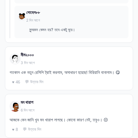
সোহেল৮৮
2 দিন আগে
সুন্দরবন কেমন হয়? তবে একটু দূরে।
মীম২০০০
3 দিন আগে
গতকাল এক নতুন রেসিপি ট্রাই করলাম, অসাধারণ হয়েছে! বিরিয়ানি বানালাম। 😋
💬 উত্তর দিন
♥ 46
মন খারাপ
6 দিন আগে
আজকে কেন জানি খুব মন খারাপ লাগছে। কোনো কারণ নেই, তবুও। 😔
💬 উত্তর দিন
♥ 8