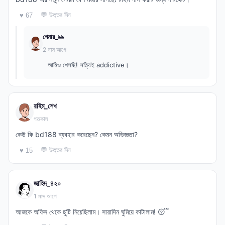
💬 উত্তর দিন
♥ 67
গেমার_৯৯
2 মাস আগে
আমিও খেলছি! সত্যিই addictive।
রহিম_শেখ
গতকাল
কেউ কি bd188 ব্যবহার করেছেন? কেমন অভিজ্ঞতা?
💬 উত্তর দিন
♥ 15
জাহিদ_৪২০
1 মাস আগে
আজকে অফিস থেকে ছুটি নিয়েছিলাম। সারাদিন ঘুমিয়ে কাটালাম! 😴