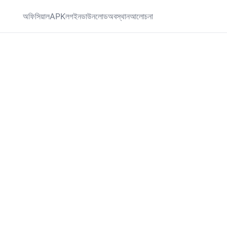
অফিসিয়াল
APK
লগইন
ডাউনলোড
অবস্থান
আলোচনা