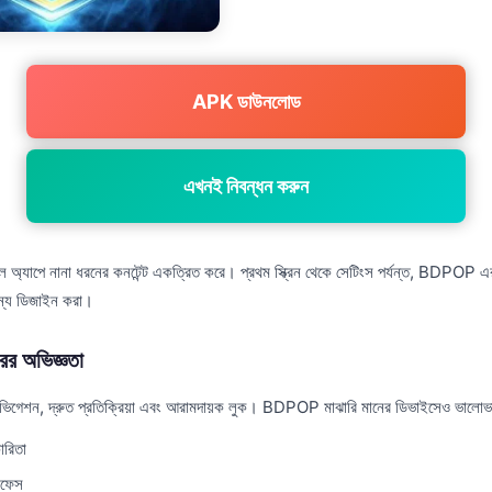
APK ডাউনলোড
এখনই নিবন্ধন করুন
াপে নানা ধরনের কনটেন্ট একত্রিত করে। প্রথম স্ক্রিন থেকে সেটিংস পর্যন্ত, BDPOP এর
ন্য ডিজাইন করা।
র অভিজ্ঞতা
েভিগেশন, দ্রুত প্রতিক্রিয়া এবং আরামদায়ক লুক। BDPOP মাঝারি মানের ডিভাইসেও ভালো
ারিতা
রফেস