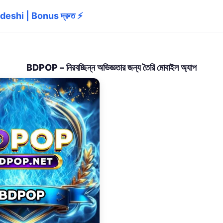
eshi | Bonus দ্রুত ⚡
BDPOP – নিরবচ্ছিন্ন অভিজ্ঞতার জন্য তৈরি মোবাইল অ্যাপ